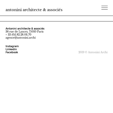
antonini architecte & associés
Antonini architecte & associés
36 rue de Lancry, 75010 Paris
+ 33 (0)1.82.28.04.70
agence@antonini.archi
Instagram
Linkedin
Facebook
2019 © Antonini Archi